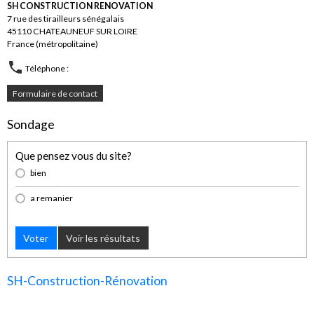
SH CONSTRUCTION RENOVATION
7 rue des tirailleurs sénégalais
45110 CHATEAUNEUF SUR LOIRE
France (métropolitaine)
Téléphone :
Formulaire de contact
Sondage
Que pensez vous du site?
bien
a remanier
Voter
Voir les résultats
SH-Construction-Rénovation